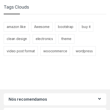
Tags Clouds
amazon like
Awesome
bootstrap
buy it
clean design
electronics
theme
video post format
woocommerce
wordpress
Nós recomendamos