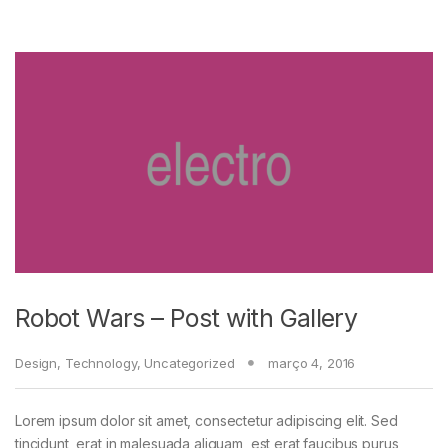
NORD
KORG
YAMAHA
CORDAS
ROLAND
CASIO PX
Robot Wars – Post with Gallery
NORD
Design
,
Technology
,
Uncategorized
março 4, 2016
KORG
Lorem ipsum dolor sit amet, consectetur adipiscing elit. Sed
YAMAHA
tincidunt, erat in malesuada aliquam, est erat faucibus purus,