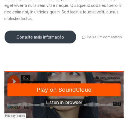
eget viverra nulla sem vitae neque. Quisque id sodales libero. In
PEDAIS
nec enim nisi, in ultricies quam. Sed lacinia feugiat velit, cursus
molestie lectus.
ROLAND
CASIO PX
Consulte mais informação
Deixe um comentário
NORD
KORG
YAMAHA
SOPRO
ROLAND
CASIO PX