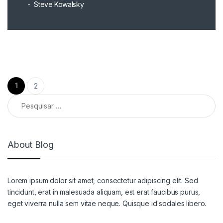
Steve Kowalsky
Navegação por posts
1
2
Pesquisar por:
About Blog
Lorem ipsum dolor sit amet, consectetur adipiscing elit. Sed
tincidunt, erat in malesuada aliquam, est erat faucibus purus,
eget viverra nulla sem vitae neque. Quisque id sodales libero.