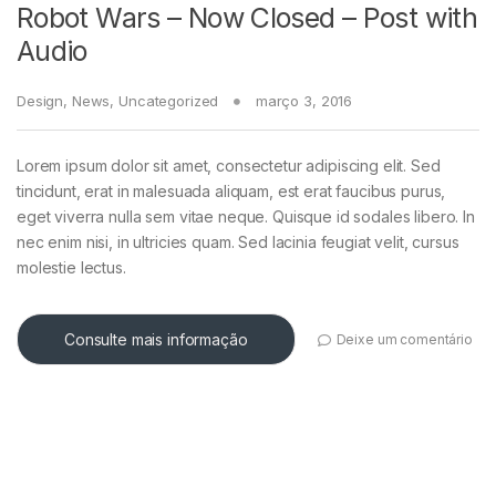
Robot Wars – Now Closed – Post with
NORD
Audio
KORG
Design
,
News
,
Uncategorized
março 3, 2016
YAMAHA
Lorem ipsum dolor sit amet, consectetur adipiscing elit. Sed
tincidunt, erat in malesuada aliquam, est erat faucibus purus,
TECLAS
eget viverra nulla sem vitae neque. Quisque id sodales libero. In
nec enim nisi, in ultricies quam. Sed lacinia feugiat velit, cursus
ROLAND
molestie lectus.
CASIO PX
Consulte mais informação
Deixe um comentário
NORD
KORG
YAMAHA