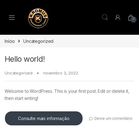
Pular para navegação
Ir para o conteúdo
TECLAS
0
ROLAND
CASIO PX
Início
Uncategorized
NORD
Hello world!
KORG
Uncategorized
novembro 3, 2022
YAMAHA
Welcome to WordPress. This is your first post. Edit or delete it,
then start writing!
PECUSSÃO
ROLAND
Consulte mais informação
Deixe um comentário
CASIO PX