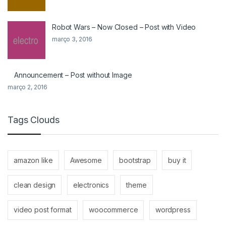
NORD
Robot Wars – Now Closed – Post with Video
março 3, 2016
KORG
YAMAHA
Announcement – Post without Image
março 2, 2016
TECLAS
ROLAND
Tags Clouds
CASIO PX
amazon like
Awesome
bootstrap
buy it
NORD
clean design
electronics
theme
KORG
video post format
woocommerce
wordpress
YAMAHA