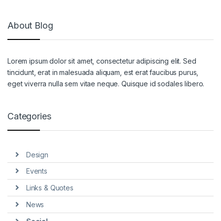
NORD
About Blog
KORG
Lorem ipsum dolor sit amet, consectetur adipiscing elit. Sed
YAMAHA
tincidunt, erat in malesuada aliquam, est erat faucibus purus,
eget viverra nulla sem vitae neque. Quisque id sodales libero.
CORDAS
ROLAND
Categories
CASIO PX
Design
NORD
Events
KORG
Links & Quotes
News
YAMAHA