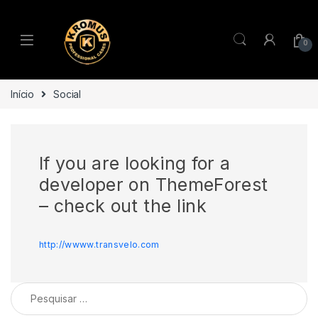
Pular para navegação
Ir para o conteúdo
TECLAS
0
ROLAND
CASIO PX
Início
Social
NORD
If you are looking for a
KORG
developer on ThemeForest
YAMAHA
– check out the link
PECUSSÃO
http://wwww.transvelo.com
ROLAND
Pesquisar por:
CASIO PX