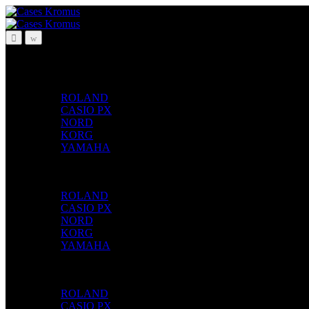
Pular
Ir
para
para
navegação
o
conteúdo
TECLAS
ROLAND
CASIO PX
NORD
KORG
YAMAHA
PECUSSÃO
ROLAND
CASIO PX
NORD
KORG
YAMAHA
CORDAS
ROLAND
CASIO PX