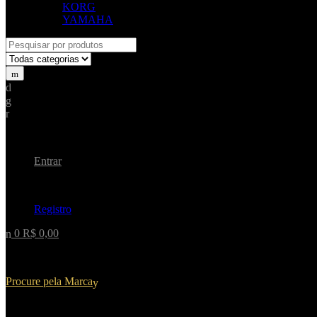
KORG
YAMAHA
Procurar
por:
Cliente de retorno?
Entrar
Não tem uma conta?
Registro
0
R$
0,00
Nenhum produto no carrinho.
Procure pela Marca