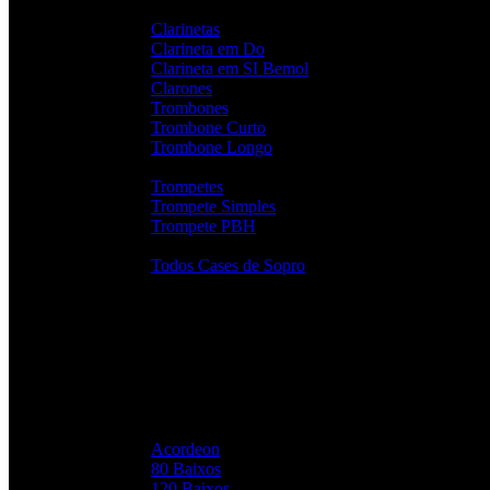
Clarinetas
Clarineta em Do
Clarineta em SI Bemol
Clarones
Trombones
Trombone Curto
Trombone Longo
Trompetes
Trompete Simples
Trompete PBH
Todos Cases de Sopro
Teclas
Acordeon
80 Baixos
120 Baixos