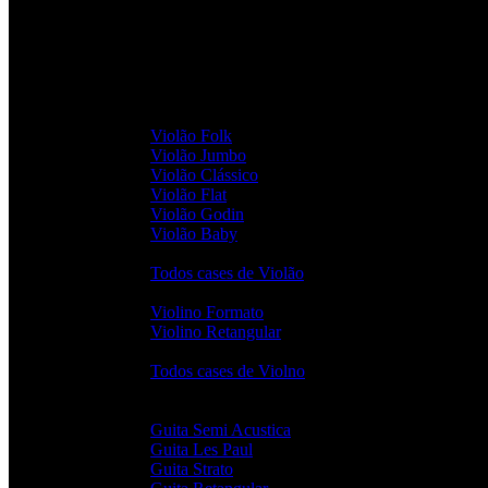
Violões
Violão Folk
Violão Jumbo
Violão Clássico
Violão Flat
Violão Godin
Violão Baby
Todos cases de Violão
Violinos
Violino Formato
Violino Retangular
Todos cases de Violno
Guitarras
Guita Semi Acustica
Guita Les Paul
Guita Strato