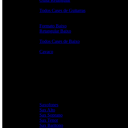
Guita Retangular
Todos Cases de Guitarras
Contra Baixos
Formato Baixo
Retangular Baixo
Todos Cases de Baixo
Cavaco
Cavaco
SOPRO
Saxofones
Sax Alto
Sax Soprano
Sax Tenor
Sax Baritono