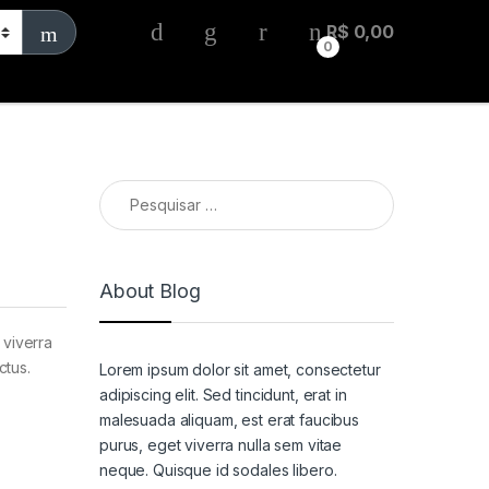
R$
0,00
0
Teclas
Percussão
Pesquisar por:
About Blog
 viverra
ctus.
Lorem ipsum dolor sit amet, consectetur
adipiscing elit. Sed tincidunt, erat in
malesuada aliquam, est erat faucibus
purus, eget viverra nulla sem vitae
neque. Quisque id sodales libero.