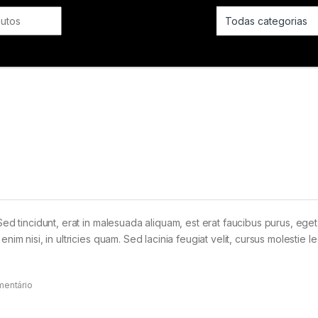
Cordas
SOPRO
Sed tincidunt, erat in malesuada aliquam, est erat faucibus purus, eget
im nisi, in ultricies quam. Sed lacinia feugiat velit, cursus molestie le
mentário