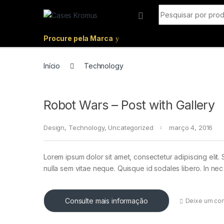
Pular para navegação
Ir para o conteúdo
Procurar por:
Procure pela Marca
Início
Technology
Robot Wars – Post with Gallery
Design
,
Technology
,
Uncategorized
março 4, 2016
Lorem ipsum dolor sit amet, consectetur adipiscing elit. 
nulla sem vitae neque. Quisque id sodales libero. In nec en
Consulte mais informação
Deixe um co