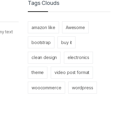
Tags Clouds
amazon like
Awesome
my text
bootstrap
buy it
clean design
electronics
theme
video post format
woocommerce
wordpress