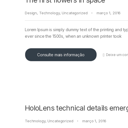
The first flowers in space
Design
,
Technology
,
Uncategorized
março 1, 2016
Lorem Ipsum is simply dummy text of the printing and ty
ever since the 1500s, when an unknown printer took
Consulte mais informação
Deixe um co
HoloLens technical details emer
Technology
,
Uncategorized
março 1, 2016