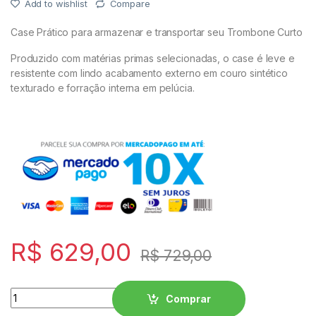
Add to wishlist
Compare
PEDAIS
Case Prático para armazenar e transportar seu Trombone Curto
ROLAND
Produzido com matérias primas selecionadas, o case é leve e
resistente com lindo acabamento externo em couro sintético
texturado e forração interna em pelúcia.
CASIO PX
NORD
KORG
YAMAHA
SOPRO
R$
629,00
R$
729,00
ROLAND
Quantity
Comprar
CASIO PX