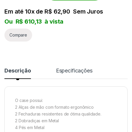
NORD
Em até 10x de
R$
62,90
Sem Juros
Ou
R$
610,13
à vista
KORG
Compare
YAMAHA
TECLAS
ROLAND
Descrição
Especificações
CASIO PX
NORD
O case possui:
2 Alças de mão com formato ergonômico
KORG
2 Fechaduras resistentes de ótima qualidade.
2 Dobradiças em Metal
YAMAHA
4 Pés em Metal