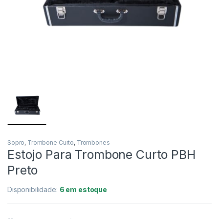
NORD
KORG
YAMAHA
CORDAS
ROLAND
CASIO PX
Sopro
,
Trombone Curto
,
Trombones
Estojo Para Trombone Curto PBH
NORD
Preto
KORG
Disponibilidade:
6 em estoque
YAMAHA