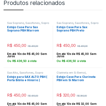
Produtos relacionados
Sax Soprano
,
Saxofones
,
Sopro
Sax Soprano
,
Saxofones
,
Sopro
Estojo Case Para Sax
Estojo Case Para Sax
Soprano PBH Marrom
Soprano PBH Preto
R$
450,00
R$
450,00
R$
490,00
R$
490,00
Em até 10x de
R$
45,00
Sem
Em até 10x de
R$
45,00
Sem
Juros
Juros
Ou
R$
436,50
à vista
Ou
R$
436,50
à vista
Sax Alto
,
Saxofones
,
Sopro
Clarineta em Si Bemol
,
Clarinetas
,
Sopro
Estojo para SAX ALTO PBH (
Estojo Case Para Clarineta
Porta Bíblia e Hinário )
PBH em Si Marrom
Marrom
R$
450,00
R$
320,00
R$
490,00
R$
360,00
Em até 10x de
R$
45,00
Sem
Em até 10x de
R$
32,00
Sem