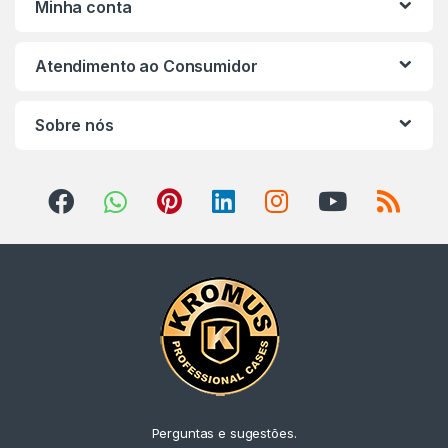
Minha conta
NORD
Atendimento ao Consumidor
KORG
Sobre nós
YAMAHA
CORDAS
ROLAND
CASIO PX
NORD
KORG
YAMAHA
Perguntas e sugestões.