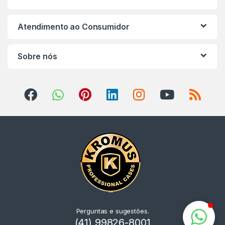
NORD
Atendimento ao Consumidor
KORG
Sobre nós
YAMAHA
CORDAS
ROLAND
CASIO PX
NORD
KORG
Perguntas e sugestões.
YAMAHA
(41) 99826-8001