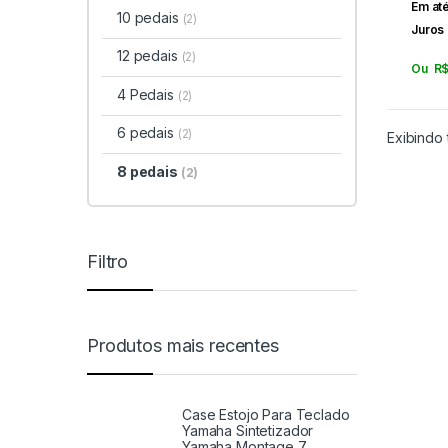
Em at
10 pedais
(2)
Juros
12 pedais
(2)
Ou
R
4 Pedais
(2)
6 pedais
(2)
Exibindo 
8 pedais
(2)
Filtro
Produtos mais recentes
Case Estojo Para Teclado
Yamaha Sintetizador
Yamaha Montage 7