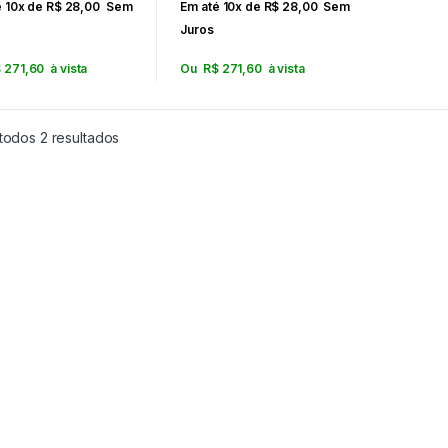
é 10x de
R$
28,00
Sem
Em até 10x de
R$
28,00
Sem
Juros
$
271,60
à vista
Ou
R$
271,60
à vista
todos 2 resultados