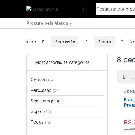
Pular para navegação
Ir para o conteúdo
Procurar por:
Procure pela Marca
Início
Percussão
Pedais
8 
8 pe
Mostrar todas as categorias
Cordas
(45)
Percussão
(34)
8 ped
Estoj
Sem categoria
(5)
Pret
Sopro
(32)
R$
Teclas
(18)
R$
30