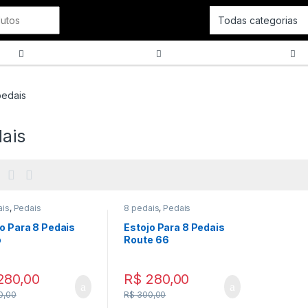
Cordas
SOPRO
Tecla
pedais
dais
ais
,
Pedais
8 pedais
,
Pedais
o Para 8 Pedais
Estojo Para 8 Pedais
o
Route 66
280,00
R$
280,00
0,00
R$
300,00