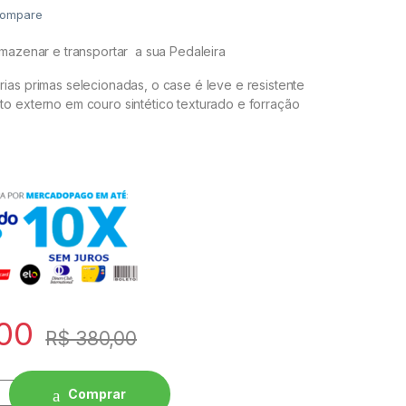
ompare
rmazenar e transportar a sua Pedaleira
ias primas selecionadas, o case é leve e resistente
o externo em couro sintético texturado e forração
00
R$
380,00
Comprar