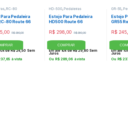
ras
,
RC-80
HD-500
,
Pedaleiras
GR-55
,
Pe
 Para Pedaleira
Estojo Para Pedaleira
Estojo P
RC-80 Route 66
HD500 Route 66
GR55 Ro
5,00
R$
298,00
R$
245
R$
380,00
R$
380,00
10x de
R$
24,50
Sem
Em até 10x de
R$
29,80
Sem
Em até 10
Juros
Juros
37,65
à vista
Ou
R$
289,06
à vista
Ou
R$
23