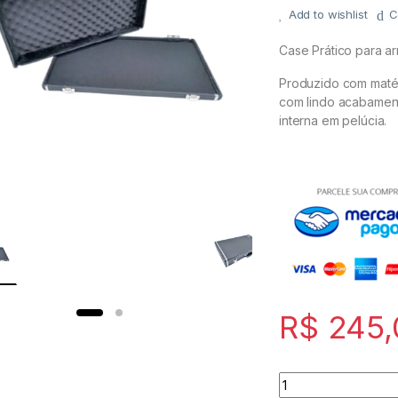
Add to wishlist
C
NORD
Case Prático para a
KORG
Produzido com matér
com lindo acabament
YAMAHA
interna em pelúcia.
CORDAS
ROLAND
CASIO PX
NORD
R$
245,
KORG
Quantity
YAMAHA