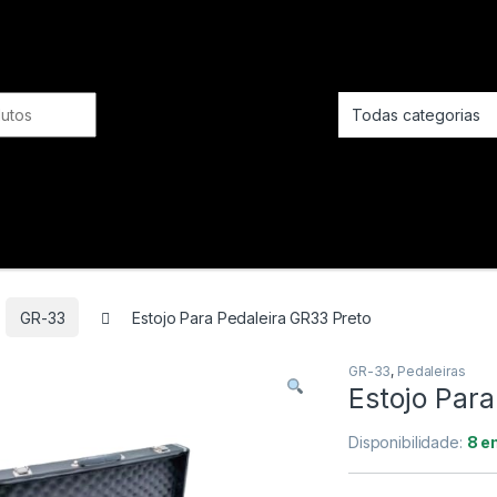
TECLAS
ROLAND
CASIO PX
NORD
Cordas
SOPRO
KORG
YAMAHA
GR-33
Estojo Para Pedaleira GR33 Preto
PECUSSÃO
GR-33
,
Pedaleiras
Estojo Para
ROLAND
Disponibilidade:
8 e
CASIO PX