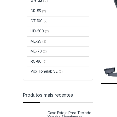
GR-33
(2)
GR-55
(2)
GT 100
(2)
HD-500
(2)
ME-25
(2)
ME-70
(2)
RC-80
(2)
Vox Tonelab SE
(2)
Produtos mais recentes
Case Estojo Para Teclado
Yamaha Sintetizador