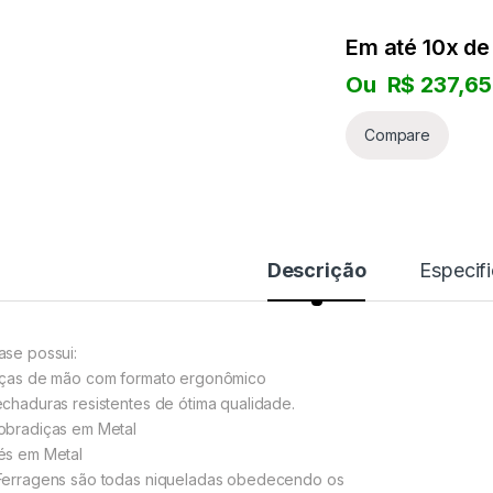
PEDAIS
Em até 10x d
Ou
R$
237,65
ROLAND
Compare
CASIO PX
NORD
KORG
Descrição
Especif
YAMAHA
ase possui:
SOPRO
lças de mão com formato ergonômico
echaduras resistentes de ótima qualidade.
ROLAND
obradiças em Metal
és em Metal
CASIO PX
Ferragens são todas niqueladas obedecendo os