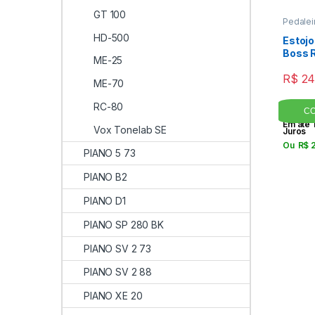
GT 100
Pedalei
HD-500
Estojo
Boss 
ME-25
R$
24
ME-70
RC-80
Em até 
Vox Tonelab SE
Juros
Ou
R$
2
PIANO 5 73
PIANO B2
PIANO D1
PIANO SP 280 BK
PIANO SV 2 73
PIANO SV 2 88
PIANO XE 20