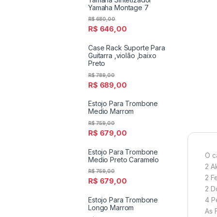
Yamaha Montage 7
R$
680,00
R$
646,00
Case Rack Suporte Para
Guitarra ,violão ,baixo
Preto
R$
789,00
R$
689,00
Estojo Para Trombone
Medio Marrom
R$
759,00
R$
679,00
Estojo Para Trombone
O c
Medio Preto Caramelo
2 A
R$
759,00
2 F
R$
679,00
2 D
4 P
Estojo Para Trombone
Longo Marrom
As 