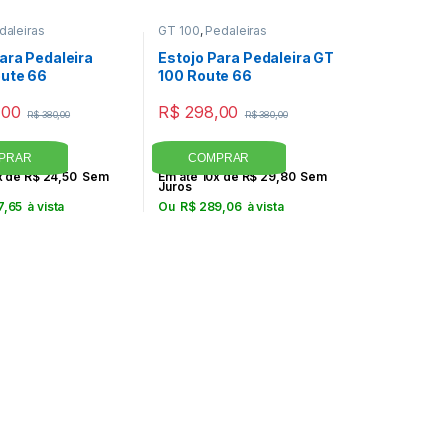
daleiras
GT 100
,
Pedaleiras
ara Pedaleira
Estojo Para Pedaleira GT
ute 66
100 Route 66
,00
R$
298,00
R$
380,00
R$
380,00
x de
R$
24,50
Sem
Em até 10x de
R$
29,80
Sem
Juros
7,65
à vista
Ou
R$
289,06
à vista