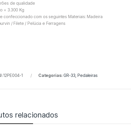
rões de qualidade
NORD
o = 3.300 Kg
e confeccionado com os seguintes Materiais: Madeira
urvin / Filete / Pelúcia e Ferragens
KORG
YAMAHA
TECLAS
ROLAND
U:
12PE004-1
Categorias:
GR-33
,
Pedaleiras
CASIO PX
NORD
KORG
utos relacionados
YAMAHA