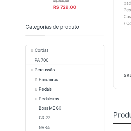
R$
799,00
pad
R$
729,00
Pes
Cas
/ Co
Categorias de produto
Cordas
PA 700
Percussão
SK
Pandeiros
Pedais
Pedaleiras
Boss ME 80
Prod
GR-33
GR-55