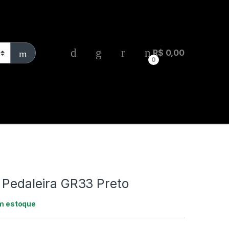
R$
0,00
0
Teclas
Percussão
 Pedaleira GR33 Preto
m estoque