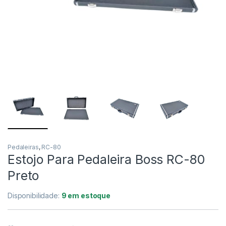
NORD
KORG
YAMAHA
CORDAS
ROLAND
CASIO PX
Pedaleiras
,
RC-80
Estojo Para Pedaleira Boss RC-80
NORD
Preto
KORG
Disponibilidade:
9 em estoque
YAMAHA