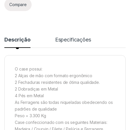
Compare
NORD
KORG
YAMAHA
Descrição
Especificações
TECLAS
ROLAND
O case possui:
2 Alças de mão com formato ergonômico
CASIO PX
2 Fechaduras resistentes de ótima qualidade.
2 Dobradiças em Metal
4 Pés em Metal
NORD
As Ferragens são todas niqueladas obedecendo os
padrões de qualidade
KORG
Peso = 3.300 Kg
Case confeccionado com os seguintes Materiais:
YAMAHA
Madeira / Courvin / Filete / Pelúcia e Ferragens