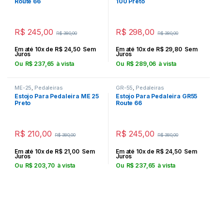
Route 66
100 Preto
R$
245,00
R$
298,00
R$
380,00
R$
380,00
Em até 10x de
R$
24,50
Sem
Em até 10x de
R$
29,80
Sem
Juros
Juros
Ou
R$
237,65
à vista
Ou
R$
289,06
à vista
ME-25
,
Pedaleiras
GR-55
,
Pedaleiras
Estojo Para Pedaleira ME 25
Estojo Para Pedaleira GR55
Preto
Route 66
R$
210,00
R$
245,00
R$
380,00
R$
380,00
Em até 10x de
R$
21,00
Sem
Em até 10x de
R$
24,50
Sem
Juros
Juros
Ou
R$
203,70
à vista
Ou
R$
237,65
à vista