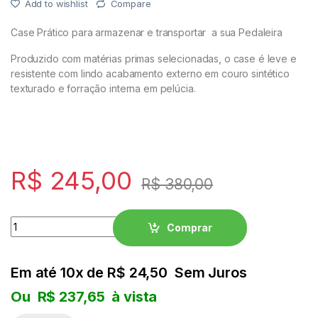
Add to wishlist
Compare
PEDAIS
Case Prático para armazenar e transportar a sua Pedaleira
ROLAND
Produzido com matérias primas selecionadas, o case é leve e
resistente com lindo acabamento externo em couro sintético
texturado e forração interna em pelúcia.
CASIO PX
NORD
KORG
R$
245,00
R$
380,00
YAMAHA
Quantity
Comprar
SOPRO
ROLAND
Em até 10x de
R$
24,50
Sem Juros
Ou
R$
237,65
à vista
CASIO PX