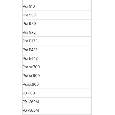
Psr 910
Psr 950
Psr 970
Psr 975
Psr E373
Psr E423
Psr E443
Psr sx700
Psr sx900
Psrsx600
PX-160
PX-360M
PX-560M