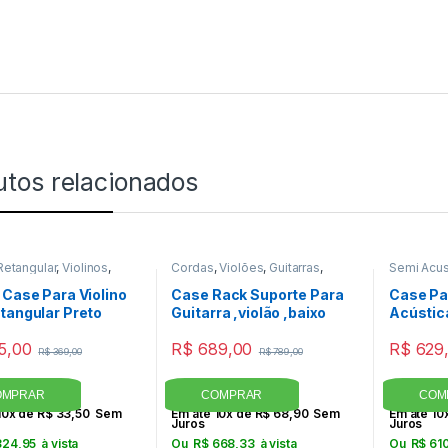
utos relacionados
Retangular
,
Violinos
,
Cordas
,
Violões
,
Guitarras
,
Semi Acus
Baixos - Contra Baixos
 Case Para Violino
Case Rack Suporte Para
Case Pa
tangular Preto
Guitarra ,violão ,baixo
Acústic
Marrom
5,00
R$
689,00
R$
629
R$
369,00
R$
789,00
10x de
R$
33,50
Sem
Em até 10x de
R$
68,90
Sem
Em até 10
Juros
Juros
24,95
à vista
Ou
R$
668,33
à vista
Ou
R$
610