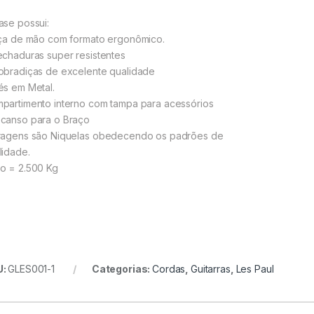
ase possui:
lça de mão com formato ergonômico.
echaduras super resistentes
obradiças de excelente qualidade
és em Metal.
partimento interno com tampa para acessórios
canso para o Braço
ragens são Niquelas obedecendo os padrões de
lidade.
o = 2.500 Kg
U:
GLES001-1
Categorias:
Cordas
,
Guitarras
,
Les Paul