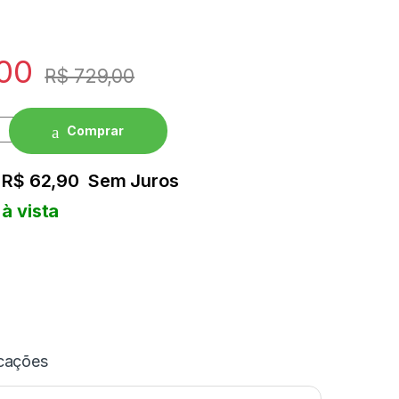
00
R$
729,00
Comprar
e
R$
62,90
Sem Juros
à vista
icações