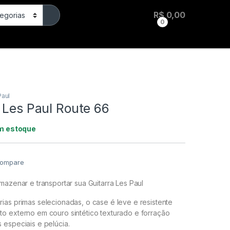
R$
0,00
0
Teclas
Percussão
Paul
 Les Paul Route 66
m estoque
ompare
mazenar e transportar sua Guitarra Les Paul
ias primas selecionadas, o case é leve e resistente
o externo em couro sintético texturado e forração
 especiais e pelúcia.