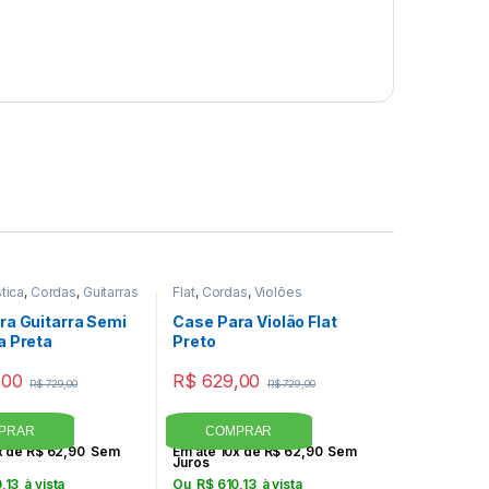
tica
,
Cordas
,
Guitarras
Flat
,
Cordas
,
Violões
ra Guitarra Semi
Case Para Violão Flat
a Preta
Preto
,00
R$
629,00
R$
729,00
R$
729,00
x de
R$
62,90
Sem
Em até 10x de
R$
62,90
Sem
Juros
,13
à vista
Ou
R$
610,13
à vista