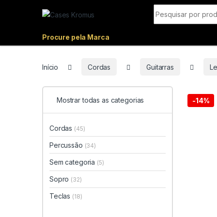
Pular para navegação
Ir para o conteúdo
Procurar por:
Procure pela Marca
Início
Cordas
Guitarras
Le
Mostrar todas as categorias
-
14%
Cordas
(45)
Percussão
(34)
Sem categoria
(5)
Sopro
(32)
Teclas
(18)