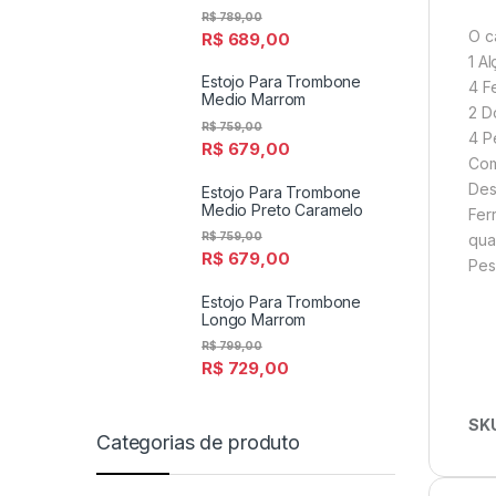
R$
789,00
O c
R$
689,00
1 A
Estojo Para Trombone
4 F
Medio Marrom
2 D
R$
759,00
4 P
R$
679,00
Com
Des
Estojo Para Trombone
Medio Preto Caramelo
Fer
R$
759,00
qua
R$
679,00
Pes
Estojo Para Trombone
Longo Marrom
R$
799,00
R$
729,00
SK
Categorias de produto