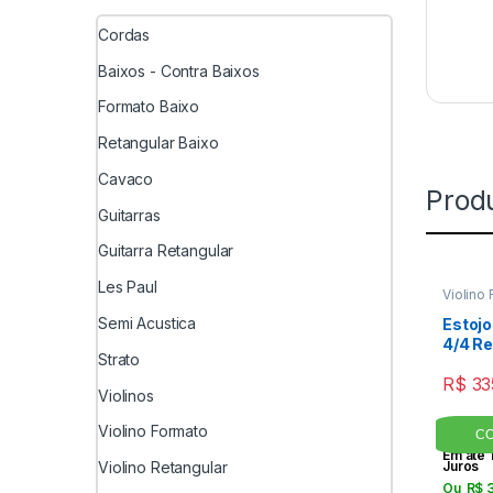
Cordas
Baixos - Contra Baixos
Formato Baixo
Retangular Baixo
Cavaco
Prod
Guitarras
Guitarra Retangular
Les Paul
Violino 
Cordas
Semi Acustica
Estojo
4/4 Re
Strato
R$
33
Violinos
Violino Formato
Em até 
Violino Retangular
Juros
Ou
R$
3