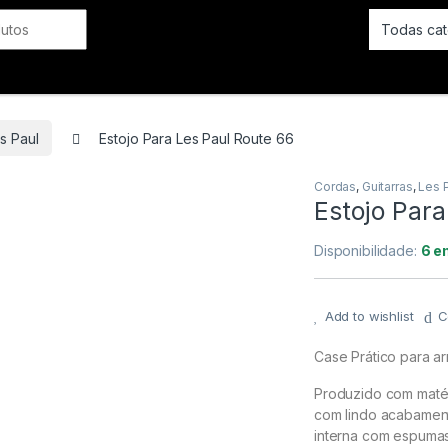
Cordas
SOPRO
s Paul
Estojo Para Les Paul Route 66
Cordas
,
Guitarras
,
Les 
Estojo Para
Disponibilidade:
6 e
Add to wishlist
C
Case Prático para ar
Produzido com matér
com lindo acabament
interna com espumas