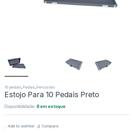
NORD
KORG
YAMAHA
CORDAS
ROLAND
CASIO PX
10 pedais
,
Pedais
,
Percussão
Estojo Para 10 Pedais Preto
NORD
Disponibilidade:
8 em estoque
KORG
Add to wishlist
Compare
YAMAHA