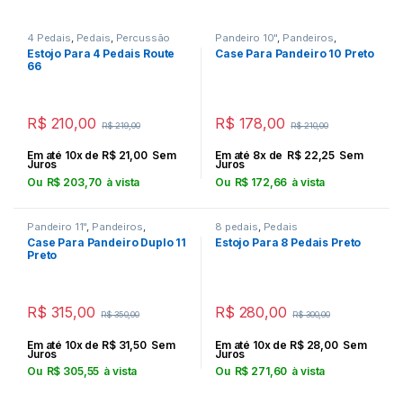
4 Pedais
,
Pedais
,
Percussão
Pandeiro 10"
,
Pandeiros
,
Percussão
Estojo Para 4 Pedais Route
Case Para Pandeiro 10 Preto
66
R$
210,00
R$
178,00
R$
219,00
R$
210,00
Em até 10x de
R$
21,00
Sem
Em até 8x de
R$
22,25
Sem
Juros
Juros
Ou
R$
203,70
à vista
Ou
R$
172,66
à vista
Pandeiro 11"
,
Pandeiros
,
8 pedais
,
Pedais
Percussão
Case Para Pandeiro Duplo 11
Estojo Para 8 Pedais Preto
Preto
R$
315,00
R$
280,00
R$
350,00
R$
300,00
Em até 10x de
R$
31,50
Sem
Em até 10x de
R$
28,00
Sem
Juros
Juros
Ou
R$
305,55
à vista
Ou
R$
271,60
à vista