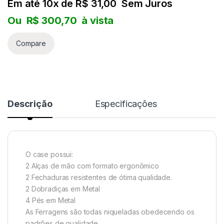
Em até 10x de
R$
31,00
Sem Juros
NORD
Ou
R$
300,70
à vista
KORG
Compare
YAMAHA
TECLAS
Descrição
Especificações
ROLAND
CASIO PX
O case possui:
NORD
2 Alças de mão com formato ergonômico
2 Fechaduras resistentes de ótima qualidade.
2 Dobradiças em Metal
KORG
4 Pés em Metal
As Ferragens são todas niqueladas obedecendo os
YAMAHA
padrões de qualidade