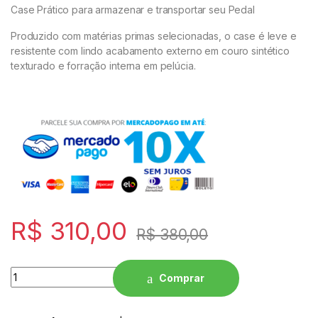
Case Prático para armazenar e transportar seu Pedal
PEDAIS
Produzido com matérias primas selecionadas, o case é leve e
resistente com lindo acabamento externo em couro sintético
ROLAND
texturado e forração interna em pelúcia.
CASIO PX
NORD
KORG
YAMAHA
R$
310,00
R$
380,00
SOPRO
ROLAND
Quantity
Comprar
CASIO PX