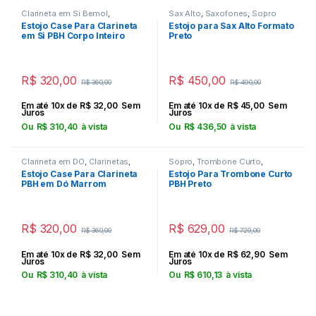
Clarineta em Si Bemol
,
Sax Alto
,
Saxofones
,
Sopro
Clarinetas
,
Sopro
Estojo Case Para Clarineta
Estojo para Sax Alto Formato
em Si PBH Corpo Inteiro
Preto
Preta
R$
320,00
R$
450,00
R$
360,00
R$
490,00
Em até 10x de
R$
32,00
Sem
Em até 10x de
R$
45,00
Sem
Juros
Juros
Ou
R$
310,40
à vista
Ou
R$
436,50
à vista
Clarineta em DO
,
Clarinetas
,
Sopro
,
Trombone Curto
,
Sopro
Trombones
Estojo Case Para Clarineta
Estojo Para Trombone Curto
PBH em Dó Marrom
PBH Preto
R$
320,00
R$
629,00
R$
360,00
R$
729,00
Em até 10x de
R$
32,00
Sem
Em até 10x de
R$
62,90
Sem
Juros
Juros
Ou
R$
310,40
à vista
Ou
R$
610,13
à vista