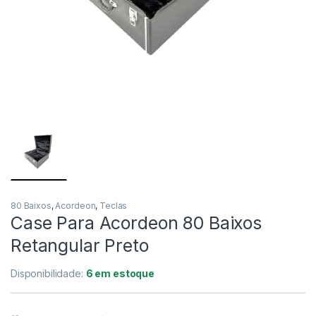
NORD
KORG
YAMAHA
CORDAS
ROLAND
CASIO PX
80 Baixos
,
Acordeon
,
Teclas
Case Para Acordeon 80 Baixos
NORD
Retangular Preto
KORG
Disponibilidade:
6 em estoque
YAMAHA