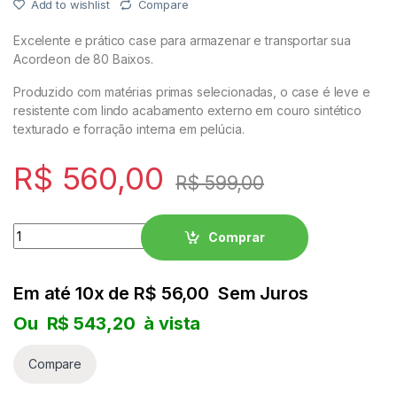
Add to wishlist
Compare
PEDAIS
Excelente e prático case para armazenar e transportar sua
Acordeon de 80 Baixos.
ROLAND
Produzido com matérias primas selecionadas, o case é leve e
resistente com lindo acabamento externo em couro sintético
CASIO PX
texturado e forração interna em pelúcia.
NORD
R$
560,00
R$
599,00
KORG
Quantity
Comprar
YAMAHA
Em até 10x de
R$
56,00
Sem Juros
SOPRO
Ou
R$
543,20
à vista
ROLAND
Compare
CASIO PX