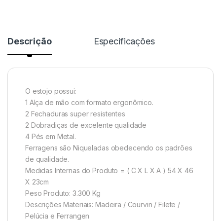
NORD
KORG
Descrição
Especificações
YAMAHA
TECLAS
O estojo possui:
1 Alça de mão com formato ergonômico.
2 Fechaduras super resistentes
ROLAND
2 Dobradiças de excelente qualidade
4 Pés em Metal.
CASIO PX
Ferragens são Niqueladas obedecendo os padrões
de qualidade.
NORD
Medidas Internas do Produto = ( C X L X A ) 54 X 46
X 23cm
KORG
Peso Produto: 3.300 Kg
Descrições Materiais: Madeira / Courvin / Filete /
YAMAHA
Pelúcia e Ferrangen